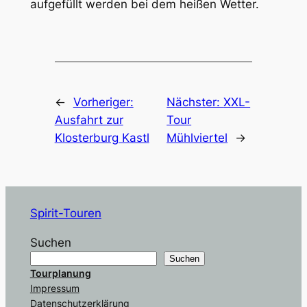
aufgefüllt werden bei dem heißen Wetter.
←
Vorheriger:
Nächster:
XXL-
Ausfahrt zur
Tour
Klosterburg Kastl
Mühlviertel
→
Spirit-Touren
Suchen
Suchen
Tourplanung
Impressum
Datenschutzerklärung